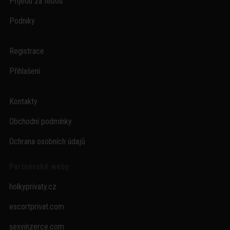
Přijedu za tebou
Podniky
Registrace
Přihlašení
Kontakty
Obchodní podmínky
Ochrana osobních údajů
Partnerské weby
holkyprivaty.cz
escortprivat.com
sexyinzerce.com