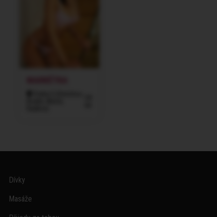
MARKÉTKA
Praha 5 (Smíchov,
34
Košíře, Motol,
let
Radlice)
Dívky
Masáže