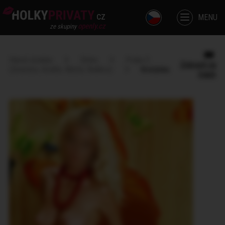
cz
MENU
openly.cz
ze skupiny
Hlavní stránka
Dívka
Praha 5
Zobrazit na
(Smíchov, Košíře, Motol, Radlice)
Kristýnka
mapě