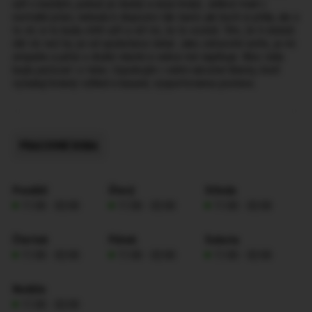
užít s každým, pokud jsi slušný a nejsi hrubý. Jelikož mam i
normální práci, nebudu k dispozici tak často jak bych si přála, ale o
to víc si to budu chtít užít a věř mi, že to oceníš. Vím, že ti dokáži
dát víc než by jsi od společnice čekal. Jako zdravotní setře, je mi
empatie a péče o druhé vlastní a velice mě naplňuje. Moc ráda
budu pečovat i o tebe. Uspokojím i velmi náročné klienty, kteří
vyžadují krásný vzhled a luxusní, vysportovanou postavu.
PRACOVNÍ DOBA
Pondělí
Úterý
Středa
11:00 - 02:00
11:00 - 02:00
11:00 - 02:00
Čtvrtek
Pátek
Sobota
11:00 - 02:00
11:00 - 02:00
11:00 - 02:00
Neděle
11:00 - 02:00