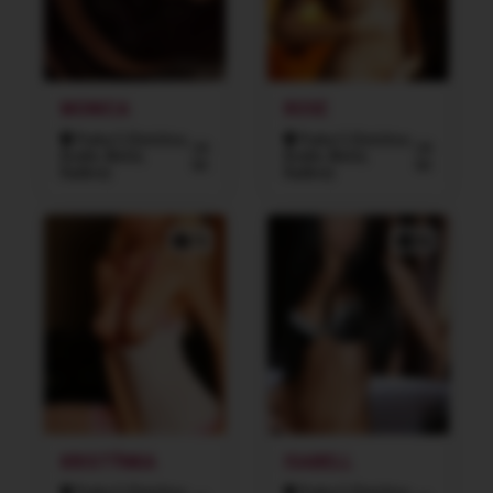
MONICA
ROSE
Praha 5 (Smíchov,
Praha 5 (Smíchov,
24
24
Košíře, Motol,
Košíře, Motol,
let
let
Radlice)
Radlice)
7x
5x
KRISTÝNKA
ISABELL