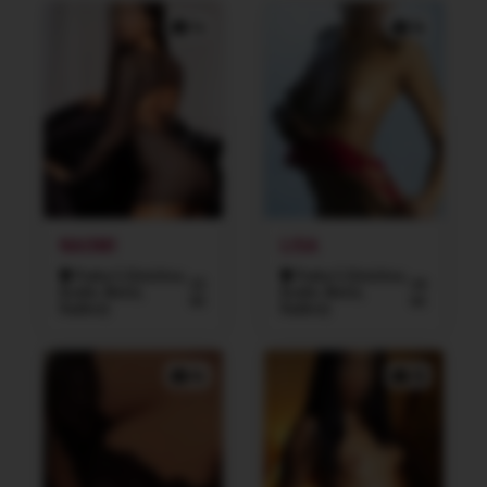
1x
5x
NAOMI
LISA
Praha 5 (Smíchov,
Praha 5 (Smíchov,
22
34
Košíře, Motol,
Košíře, Motol,
let
let
Radlice)
Radlice)
4x
7x