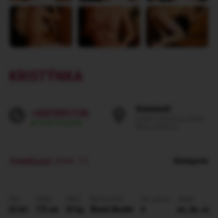
KRISTÝNKA
Svornosti
+420720517156
Praha 5 (Smíchov, Košíře,
Pravě dostupná
Motol, Radlice)
PrivatEscort
(Dívek: 11)
Kategorie
:
Věk
Výška
Váha
Barva vlasů
Vel. prsou
Jazyk
32 let
172 cm
53 kg
Blond dlouhé
4
en, de, cs