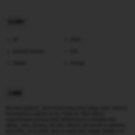
SLUŽBY
69
Líbaní
Erotické masáže
Orál
Klasika
Footjob
O MNĚ
Ahoj kluci/pánové. Jsem krásná žena, která miluje sport, zdravou
životosprávu a udržuje se 4x v týdnu fit. Mam štíhlou,
vysportovanou postavu.Větší nádherná prsa a bárbínkovský
obličej. Jsem zkušená, vím kam šáhnout, jak navodit tu správnou
atmosféru. Je mi jedno jestli jsi starší nebo mladší. Dokáži si to