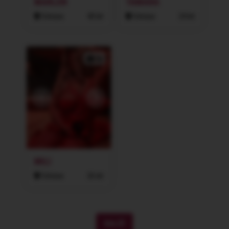
MARLEN
TAMARA
Ostrava
40 let
Ostrava
24 let
2x
MILI
Ostrava
26 let
DALŠÍ