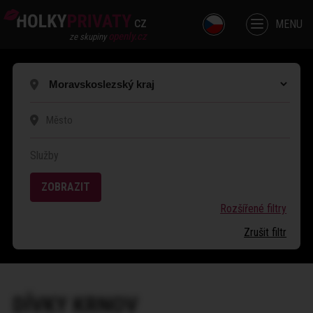
cz
MENU
openly.cz
ze skupiny
Služby
ZOBRAZIT
Rozšířené filtry
Zrušit filtr
DÍVKY
KRNOV