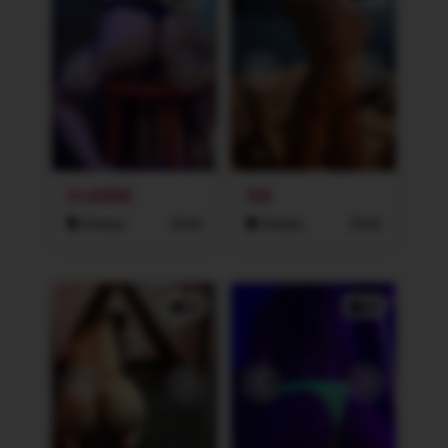
CLAUDIE
SIA
Ostrava
24 let
Ostrava
22 let
2x
2x