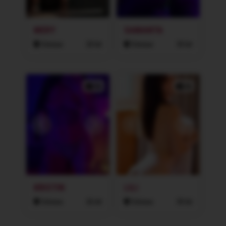
MERY
SAMANTA
Ostrava
20 let
Ostrava
30 let
3x
2x
KRISTIN
LILI
Ostrava
26 let
Ostrava
30 let