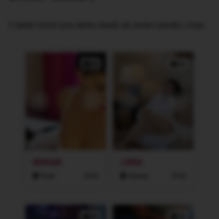
V daném městě jsme nikoho nenašli, ale omrkni výsledky z kraje:
2x
3x
MIRIAM
LINDA
Písek
33 let
Ostrava
29 let
2x
3x