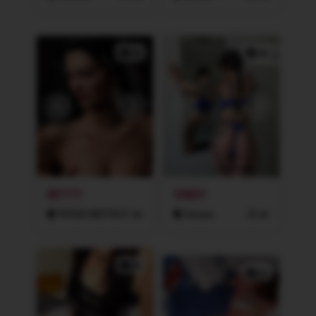
2x
3x
BETTY
SINDY
FRÝDEK-MÍSTEK
31 let
Ostrava
25 let
2x
1x