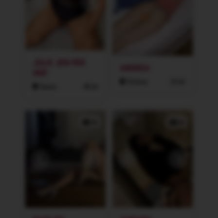
JULIE JEN PÁR
ANDREA
DNÍ!
Ostrava
33 let
Opava
40 let
2x
4x