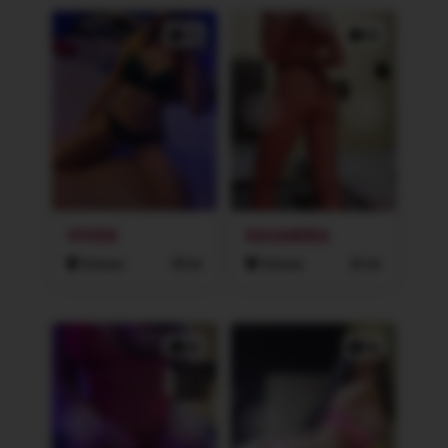
1x
2x
VIVIEN
KASANDRA
Ostrava
28 let
Ostrava
26 let
2x
2x