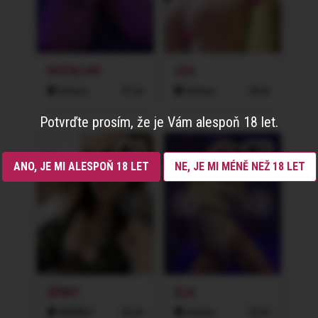
ROZALI40
LEA
Ostrava
41 let
Ostrava
28 let
Potvrďte prosím, že je Vám alespoň 18 let.
2x
2x
ANO, JE MI ALESPOŇ 18 LET
NE, JE MI MÉNĚ NEŽ 18 LET
DÍVKY
ELA
HAVÍŘOV
26 let
Ostrava
26 let