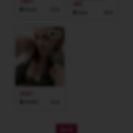
SINDY
DNÍ!
Ostrava
25 let
Opava
40 let
2x
DÍVKY
HAVÍŘOV
26 let
DALŠÍ