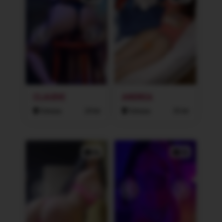
CLAUDIE
ANDREA
Ostrava
24 let
Ostrava
33 let
2x
3x