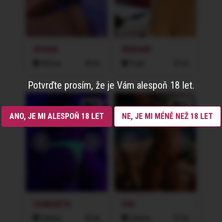
VIVIEN
MIRIAM
Ostrava
28 let
Písek
33 let
Potvrďte prosím, že je Vám alespoň 18 let.
2x
3x
ANO, JE MI ALESPOŇ 18 LET
NE, JE MI MÉNĚ NEŽ 18 LET
SAMANTA
SIA
Ostrava
30 let
Ostrava
22 let