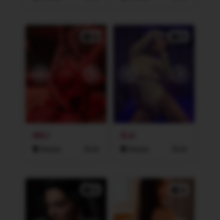
2x
2x
MILI
ELA
Ostrava
26 let
Ostrava
26 let
2x
2x