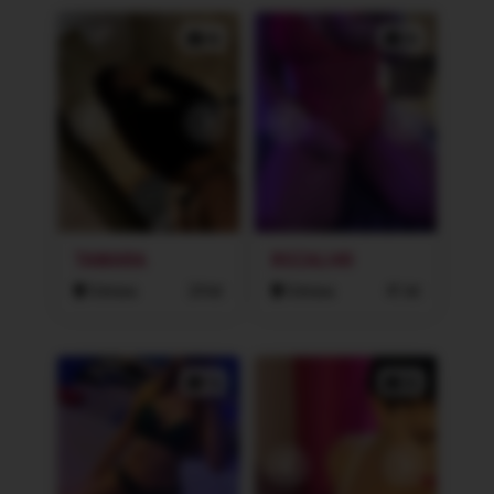
4x
2x
TAMARA
ROZALI40
Ostrava
24 let
Ostrava
41 let
1x
2x