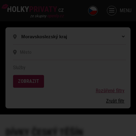
cz
MENU
openly.cz
ze skupiny
Služby
ZOBRAZIT
Rozšířené filtry
Zrušit filtr
DÍVKY
ČESKÝ TĚŠÍN