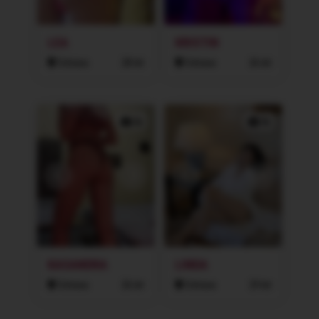
LEA
KRISTIN
Ostrava
28 let
Ostrava
26 let
2x
3x
KASANDRA
LINDA
Ostrava
26 let
Ostrava
29 let