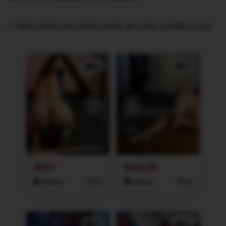
V daném městě jsme nikoho nenašli, ale omrkni výsledky z kraje:
2x
2x
MERY
MARLEN
Ostrava
20 let
Ostrava
40 let
2x
1x