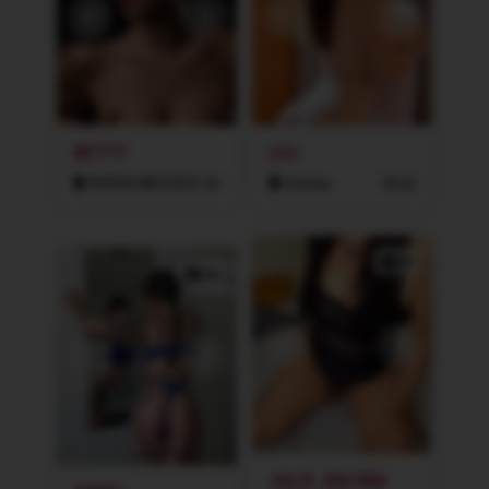
BETTY
LILI
FRÝDEK-MÍSTEK
31 let
Ostrava
30 let
2x
3x
JULIE JEN PÁR